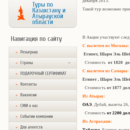
декабря 2013.
Туры по
Казахстану и
Такой тур возможно при
Атырауской
области
В Акции участвуют след
Навигация по сайту
С вылетом из Москвы
Розыгрыш
Египет, Шарм Эль Ше
Стоимость
от 1820 до
Страны
С вылетом из Самары:
ПОДАРОЧНЫЙ СЕРТИФИКАТ
Египет , Шарм Эль Ш
Контакты
Стоимость
от 1877 дол
Вакансии
Из Атырау:
ОАЭ
,
Дубай, вылеты 26, 2
СМИ о нас
Стоимость
от 2200 дол
Событии компании
Из Астрахани:
Для агентств
Тайланд
, Бангког, вылет