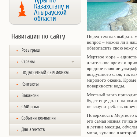
Туры по
Казахстану и
Атырауской
области
Навигация по сайту
Перед тем как выбрать 
вопрос – можно ли в наш
обезопасить свою кожу о
Розыгрыш
Мертвое море – единстве
Страны
длительное время и прио
вредное влияние ультра
ПОДАРОЧНЫЙ СЕРТИФИКАТ
воздушного слоя, так ка
мирового океана. Кроме 
Контакты
поверхности воды.
Местный загар приводит
Вакансии
будет еще долго напоми
не злоупотребляя, конеч
СМИ о нас
Поверхность Мертвого м
Событии компании
это самая низкая точка
в летние месяцы, обусл
Для агентств
моря, купание в которой