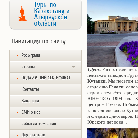
Туры по
Казахстану и
Атырауской
области
Навигация по сайту
Розыгрыш
Страны
1День.
Расположившись н
пейзажей западной Груз
ПОДАРОЧНЫЙ СЕРТИФИКАТ
Кутаиси
. Мы посетим з
академию
Гелати,
основ
Контакты
строителем. Этот средн
ЮНЕСКО с 1994 года. Х
Вакансии
центром Грузии. Побыв
заповеднике около Кута
СМИ о нас
и следами динозавров. 
Юрского периода».
Событии компании
Для агентств