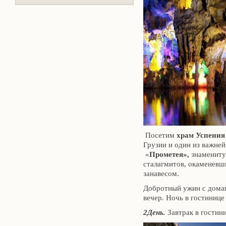
Посетим
х
рам Успения
Грузии и один из важне
«
Прометея»,
знамениту
сталагмитов, окаменев
занавесом.
Добротный ужин с домаш
вечер. Ночь в гостинице
2День.
Завтрак в гостини