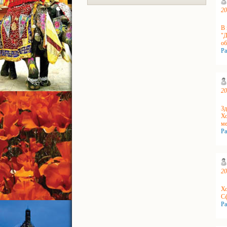
20
В 
"Д
об
Ра
20
Зд
Хо
ме
Ра
20
Хо
Сф
Ра