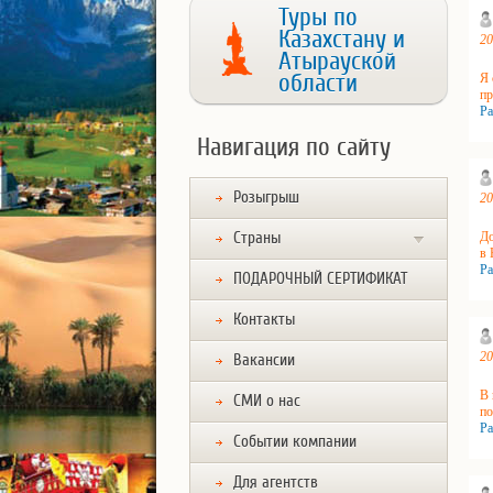
Туры по
Казахстану и
20
Атырауской
области
Я 
пр
Ра
Навигация по сайту
Розыгрыш
20
Страны
До
в 
Ра
ПОДАРОЧНЫЙ СЕРТИФИКАТ
Контакты
20
Вакансии
В 
СМИ о нас
по
Ра
Событии компании
Для агентств