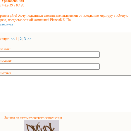
Уразбаева Рая
14-12-19 в 03:26
равствуйте! Хочу поделиться своими впечатлениями от поездки по мед.туру в Южную
рею, предоставленной компанией PlanetaKZ. По
…
звернуть
аницы:
<<
1
|
2
|
3
>>
ше имя:
 e-mail:
ш отзыв
Защита от автоматического заполнения