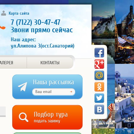
Карта сайта
7 (7122) 30-47-47
Звони прямо сейчас
Наш адрес:
ул.Алипова 3(ост.Санаторий)
АЛЕРЕЯ
КОНТАКТЫ
Наша рассылка
Подбор тура
подать заявку