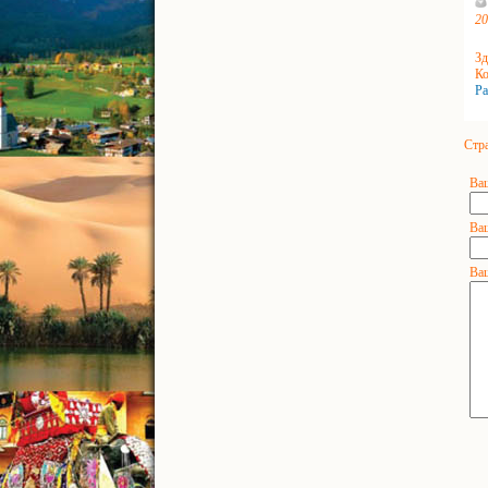
20
Зд
Ко
Ра
Стр
Ва
Ваш
Ва