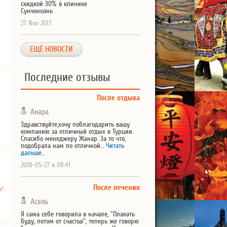
скидкой 30% в клинике
Сунчонхянь
27 Nov 2017
ЕЩЁ НОВОСТИ
Последние отзывы
После отдыха
Анара
Здравствуйте,хочу поблагодарить вашу
компанию за отличный отдых в Турции.
Спасибо менеджеру Жанар. За то что,
подобрала нам по отличной…
Читать
дальше...
2018-05-27 в 08:41
После лечения
е!
Асель
Я сама себе говорила в начале, "Плакать
буду, потом от счастья", теперь же говорю