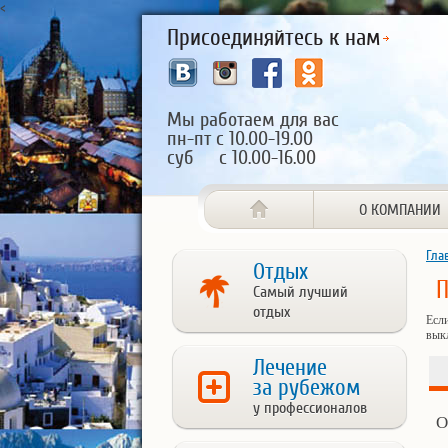
<
Присоединяйтесь к нам
Мы работаем для вас
пн-пт с 10.00-19.00
суб с 10.00-16.00
О КОМПАНИИ
Гла
Отдых
П
Самый лучший
отдых
Есл
вык
Лечение
за рубежом
у профессионалов
О