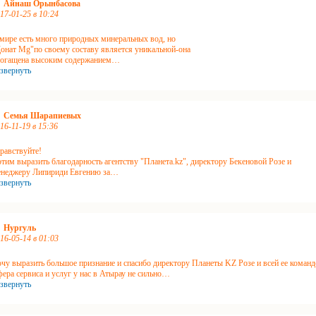
Айнаш Орынбасова
17-01-25 в 10:24
мире есть много природных минеральных вод, но
онат Mg"по своему составу является уникальной-она
огащена высоким содержанием
…
звернуть
Семья Шарапиевых
16-11-19 в 15:36
равствуйте!
тим выразить благодарность агентству "Планета.kz", директору Бекеновой Розе и
неджеру Липириди Евгению за
…
звернуть
Нургуль
16-05-14 в 01:03
чу выразить большое признание и спасибо директору Планеты KZ Розе и всей ее команд
ера сервиса и услуг у нас в Атырау не сильно
…
звернуть