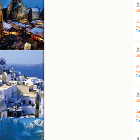
20
Хо
ез
Ра
20
Ме
ба
Ра
20
Зд
Ко
Ра