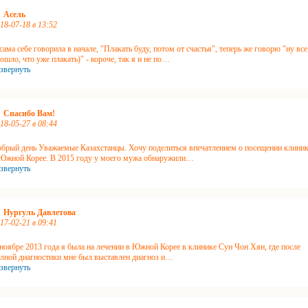
Асель
18-07-18 в 13:52
сама себе говорила в начале, "Плакать буду, потом от счастья", теперь же говорю "ну все
ошло, что уже плакать)" - короче, так я и не по
…
звернуть
Спасибо Вам!
18-05-27 в 08:44
брый день Уважаемые Казахстанцы. Хочу поделиться впечатлением о посещении клини
Южной Корее. В 2015 году у моего мужа обнаружили
…
звернуть
Нургуль Давлетова
17-02-21 в 09:41
ноябре 2013 года я была на лечении в Южной Корее в клинике Сун Чон Хян, где после
лной диагностики мне был выставлен диагноз и
…
звернуть