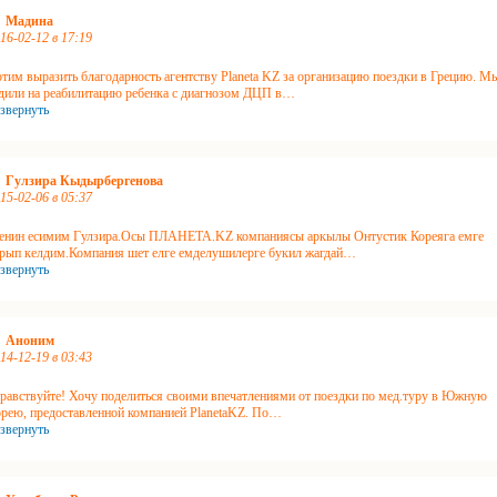
Мадина
16-02-12 в 17:19
тим выразить благодарность агентству Planeta KZ за организацию поездки в Грецию. М
дили на реабилитацию ребенка с диагнозом ДЦП в
…
звернуть
Гулзира Кыдырбергенова
15-02-06 в 05:37
нин есимим Гулзира.Осы ПЛАНЕТА.KZ компаниясы аркылы Онтустик Кореяга емге
рып келдим.Компания шет елге емделушилерге букил жагдай
…
звернуть
Аноним
14-12-19 в 03:43
равствуйте! Хочу поделиться своими впечатлениями от поездки по мед.туру в Южную
рею, предоставленной компанией PlanetaKZ. По
…
звернуть