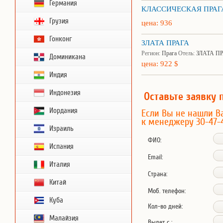
Германия
КЛАССИЧЕСКАЯ ПРАГ
Грузия
цена: 936
Гонконг
ЗЛАТА ПРАГА
Регион:
Прага
Отель:
ЗЛАТА П
Доминикана
цена: 922 $
Индия
Индонезия
Оставьте заявку 
Иордания
Если Вы не нашли В
к менеджеру 30-47-
Израиль
ФИО:
Испания
Email:
Италия
Страна:
Китай
Моб. телефон:
Куба
Кол-во дней:
Малайзия
Вылет с :