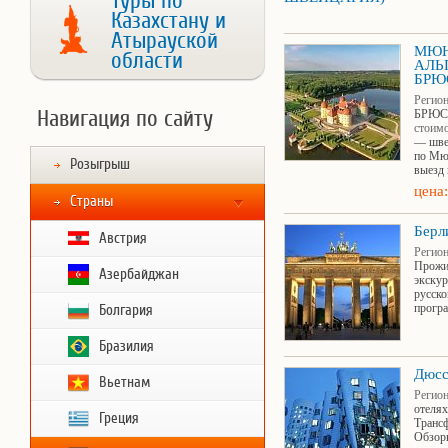
Туры по
Казахстану и
Атырауской
МЮН
области
АЛЬ
БРЮ
Регион
Навигация по сайту
БРЮС
стоимо
— швед
по Мюн
Розыгрыш
выезд 
цена:
Страны
Берл
Австрия
Регион
Прожив
Азербайджан
экскур
русско
програ
Болгария
Бразилия
Дюсс
Вьетнам
Регион
отелях
Греция
Трансф
Обзорн