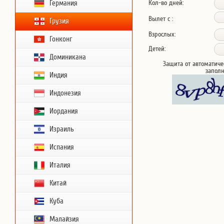
Германия
Кол-во дней:
Вылет с :
Грузия
Взрослых:
Гонконг
Детей:
Доминикана
Защита от автоматиче
запол
Индия
Индонезия
Иордания
Израиль
Испания
Италия
Китай
Куба
Малайзия