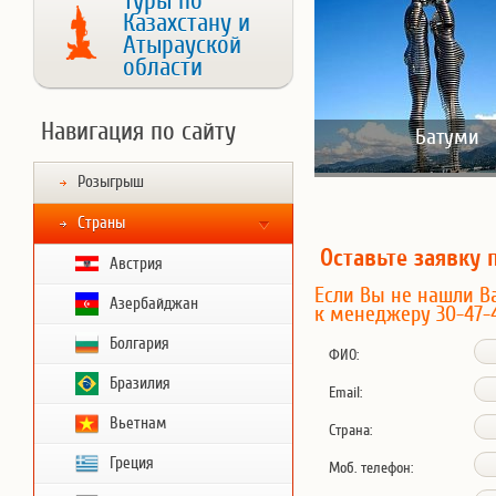
Туры по
Казахстану и
Атырауской
области
Навигация по сайту
Батуми
Розыгрыш
Страны
Оставьте заявку 
Австрия
Если Вы не нашли В
Азербайджан
к менеджеру 30-47-
Болгария
ФИО:
Бразилия
Email:
Вьетнам
Страна:
Греция
Моб. телефон: