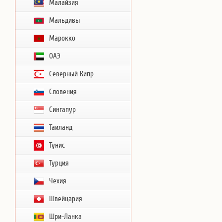
Малайзия
Мальдивы
Марокко
ОАЭ
Северный Кипр
Словения
Сингапур
Таиланд
Тунис
Турция
Чехия
Швейцария
Шри-Ланка