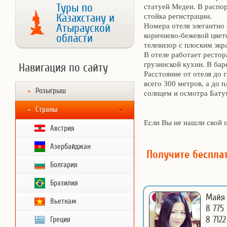
Туры по
статуей Медеи. В распо
Казахстану и
стойка регистрации.
Номера отеля элегантно 
Атырауской
коричнево-бежевой цвет
области
телевизор с плоским экр
В отеле работает рестор
грузинской кухни. В бар
Навигация по сайту
Расстояние от отеля до 
всего 300 метров, а до
Розыгрыш
солнцем и осмотра Батум
Страны
Если Вы не нашли свой 
Австрия
Азербайджан
Получите беспла
Болгария
Бразилия
Майя 
Вьетнам
8 775 
8 7122
Греция