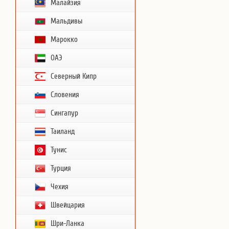
Малайзия
Мальдивы
Марокко
ОАЭ
Северный Кипр
Словения
Сингапур
Таиланд
Тунис
Турция
Чехия
Швейцария
Шри-Ланка