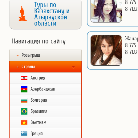
8 775 
Туры по
8 7122
Казахстану и
Атырауской
области
Жанар
Навигация по сайту
8 775
8 7122
Розыгрыш
Страны
Австрия
Азербайджан
Болгария
Бразилия
Вьетнам
Греция