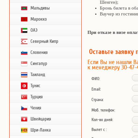
Шенген);
Мальдивы
Бронь билета в об
Ваучер из гостини
Марокко
ОАЭ
При отказе в визе опла
Северный Кипр
Оставьте заявку 
Словения
Если Вы не нашли В
Сингапур
к менеджеру 30-47-
Таиланд
ФИО:
Тунис
Email:
Турция
Страна:
Чехия
Моб. телефон:
Швейцария
Кол-во дней:
Вылет с :
Шри-Ланка