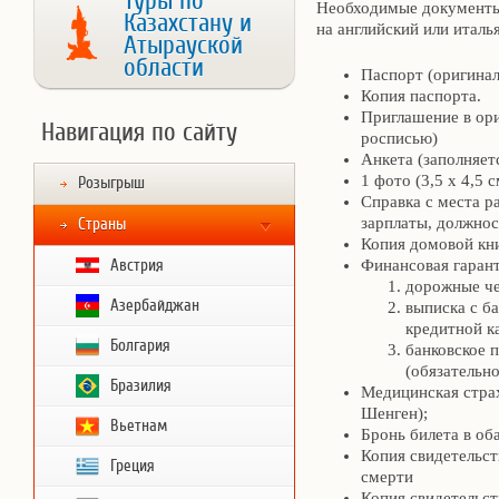
Туры по
Необходимые документы
Казахстану и
на английский или италь
Атырауской
области
Паспорт (оригинал 
Копия паспорта.
Приглашение в ори
Навигация по сайту
росписью)
Анкета (заполняет
1 фото (3,5 х 4,5 с
Розыгрыш
Справка с места р
зарплаты, должно
Страны
Копия домовой кн
Австрия
Финансовая гарант
дорожные ч
Азербайджан
выписка с б
кредитной к
Болгария
банковское 
(обязательно
Бразилия
Медицинская страх
Шенген);
Вьетнам
Бронь билета в оба
Копия свидетельст
Греция
смерти
Копия свидетельст