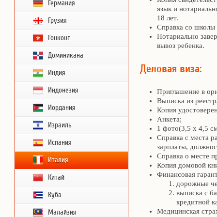
Германия
язык и нотариально
18 лет.
Грузия
Справка со школы
Нотариально завер
Гонконг
вывоз ребенка.
Доминикана
Деловая виза:
Индия
Индонезия
Приглашение в ори
Выписка из реест
Иордания
Копия удостовере
Анкета;
Израиль
1 фото(3,5 х 4,5 см
Справка с места р
Испания
зарплаты, должнос
Справка о месте п
Италия
Копия домовой кн
Финансовая гарант
Китай
дорожные ч
выписка с б
Куба
кредитной к
Медицинская страх
Малайзия