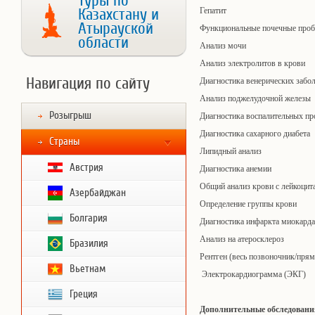
Туры по
Казахстану и
Гепатит
Атырауской
Функциональные почечные про
области
Анализ мочи
Анализ электролитов в крови
Навигация по сайту
Диагностика венерических забо
Анализ поджелудочной железы
Розыгрыш
Диагностика воспалительных пр
Диагностика сахарного диабета
Страны
Липидный анализ
Австрия
Диагностика анемии
Общий анализ крови с лейкоци
Азербайджан
Определение группы крови
Болгария
Диагностика инфаркта миокарда
Анализ на атеросклероз
Бразилия
Рентген (весь позвоночник/прям
Вьетнам
Электрокардиограмма (ЭКГ)
Греция
Дополнительные обследовани