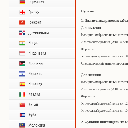
Германия
Пункты
Грузия
1. Диагностика раковых забо
Гонконг
Для мужчин
Доминикана
Карцино-эмбриональный антиге
Альфа-фетопротеин (АФП) (дет
Индия
Ферритин
Индонезия
Углеводный раковый антиген-19
Иордания
Специфический антиген простат
Израиль
Для женщин
Карцино-эмбриональный антиге
Испания
Альфа-фетопротеин (АФП) (дет
Италия
Ферритин
Углеводный раковый антиген-12
Китай
Углеводный раковый антиген-15
Куба
2. Функции щитовидной жел
Малайзия