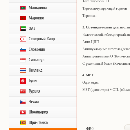
Тест супрессии Т3
Мальдивы
Тиреостимулирующий гормон
Тироксин
Марокко
3. Ортопедическая диагности
ОАЭ
Человеческий лейкоцитарный ан
Северный Кипр
Анти-ЦЦП
Словения
Антинуклеарные антитела (дета
Антистрептолизин O (Количест
Сингапур
C-реактивный белок (Качествен
Таиланд
4. МРТ
Тунис
Один отдел
МРТ (один отдел) + CTL (общая
Турция
Чехия
Швейцария
Шри-Ланка
ФИО :