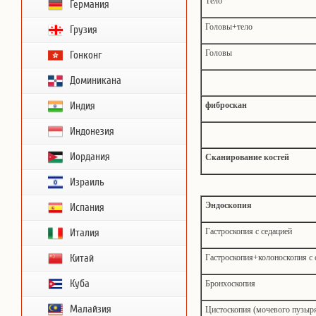
Тело
Германия
Головы+тело
Грузия
Головы
Гонконг
Доминикана
Индия
фиброскан
Индонезия
Иордания
Сканирование костей
Израиль
Эндоскопия
Испания
Гастроскопия с седацией
Италия
Китай
Гастроскопия+колоноскопия с 
Куба
Бронхоскопия
Малайзия
Цистоскопия (мочевого пузыр