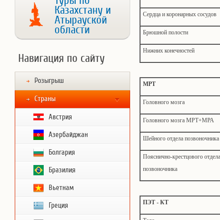
Туры по
Казахстану и
Cердца и коронарных сосудов
Атырауской
области
Брюшной полости
Нижних конечностей
Навигация по сайту
Розыгрыш
МРТ
Страны
Головного мозга
Австрия
Головного мозга МРТ+МРА
Азербайджан
Шейного отдела позвоночника
Болгария
Пояснично-крестцового отдел
позвоночника
Бразилия
Вьетнам
ПЭТ - КТ
Греция