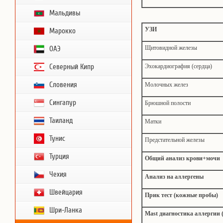
Мальдивы
УЗИ
Марокко
Щитовидной железы
ОАЭ
Северный Кипр
Эхокардиография (сердца)
Словения
Молочных желез
Сингапур
Брюшной полости
Таиланд
Матки
Тунис
Предстательной железы
Турция
Общий анализ крови+мочи
Чехия
Анализ на аллергены
Швейцария
Прик тест (кожные пробы)
Шри-Ланка
Mast диагностика аллергии 