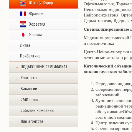
Южная Корея
Офтальмалогия, Торакал
Неотложная медицинская
Франция
Нейропсихиатрия, Ортоп
Дерматология, Ядерная 
Хорватия
Специализированные 
Япония
Медико-хирургический Ц
и позвоночника
Литва
Центр Нейро-хирургии и
Прибалтика
лечения метастаза и рец
Католический объедин
ПОДАРОЧНЫЙ СЕРТИФИКАТ
онкологических забол
Контакты
Передовое индиви
Вакансии
Современное пере
заболеваний
СМИ о нас
Лучшие специалис
радиационной тер
Событии компании
обслуживаниеОбъе
восточной медиц
Для агентств
Центр лечения сус
Специализированн