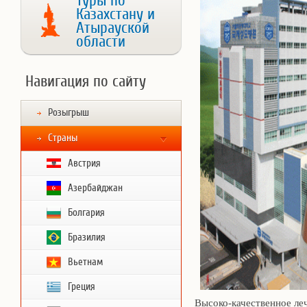
Туры по
Казахстану и
Атырауской
области
Навигация по сайту
Розыгрыш
Страны
Австрия
Азербайджан
Болгария
Бразилия
Вьетнам
Греция
Высоко-качественное ле