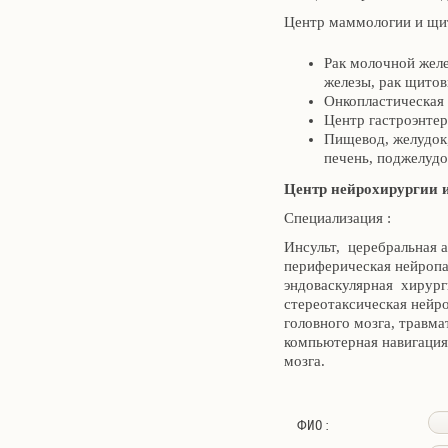
Центр маммологии и щи
Рак молочной жел
железы, рак щито
Онкопластическая
Центр гастроэнте
Пищевод, желудок,
печень, поджелудо
Центр нейрохирургии 
Специализация :
Инсульт, церебральная 
периферическая нейропат
эндоваскулярная хирурги
стереотаксическая нейр
головного мозга, травма
компьютерная навигация
мозга.
ФИО :