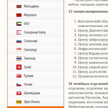
небом, овощные плантац
Мальдивы
12 специализированны
Марокко
Католический объ
ОАЭ
онкологических за
Центр Диагностик
Северный Кипр
Центр лечения сус
Центр нейрохирур
Словения
Центр лечения диа
Нефрологический
Сингапур
Центр Кардиологи
Центр гастроэнте
Таиланд
Центр маммологии
Тунис
Центр скорой нео
Центр долголетия
Турция
Пульмонологическ
36 лечебных отделений
Чехия
отделение, отделение эн
анестезиология, пульмо
Швейцария
патология,Урология, Ак
Шри-Ланка
педиатрия, восточная м
Нейрохирургия, отделен