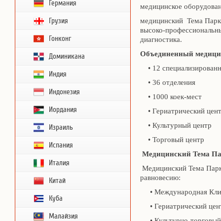
Германия
медицинское оборудован
Грузия
медицинский Тема Парк 
высоко-профессиональн
Гонконг
диагностика.
Объединенный медици
Доминикана
• 12 специализированн
Индия
• 36 отделения
Индонезия
• 1000 коек-мест
Иордания
• Гериатрический центр
• Культурный центр
Израиль
• Торговый центр
Испания
Медицинский Тема П
Италия
Медицинский Тема Парк
равновесию:
Китай
• Международная Клин
Куба
• Гериатрический цен
Малайзия
• Культурно-торговый 