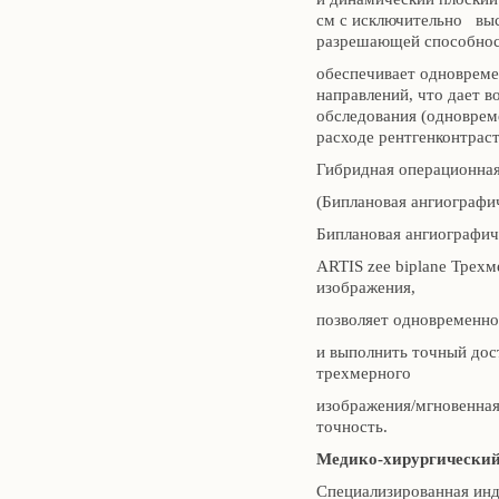
см с исключительно выс
разрешающей способнос
обеспечивает одновреме
направлений, что дает 
обследования (одноврем
расходе рентгенконтрас
Гибридная операционна
(Биплановая ангиографи
Биплановая ангиографич
ARTIS zee biplane Трехм
изображения,
позволяет одновременно
и выполнить точный дос
трехмерного
изображения/мгновенная
точность.
Медико-хирургический
Специализированная инд