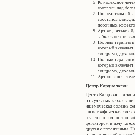
Комплексное лечен
контроль над бол
Посредством объе
восстановлениефи
побочных эффект
Артрит, ревматойд
заболевания позво
Полный терапевти
который включает 
синдрома, духовны
Полный терапевти
который включает 
синдрома, духовн
Артроскопия, заме
Центр Кардиологии
Центр Кардиологии зани
-сосудистых заболеваний
ишемическая болезнь се
ангиографическая систем
отличие от однопланово
детектором и излучател
другая с потолочным. Н
и динамический плоский