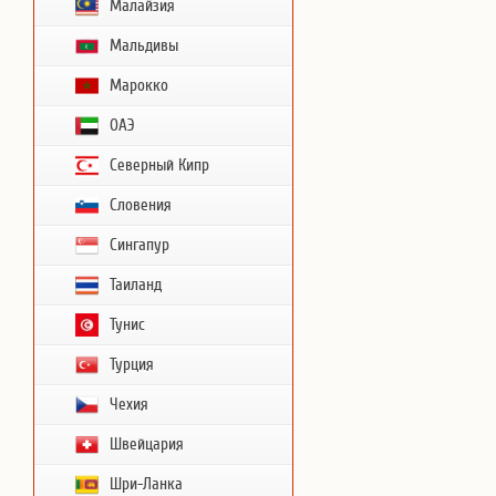
Малайзия
Мальдивы
Марокко
ОАЭ
Северный Кипр
Словения
Сингапур
Таиланд
Тунис
Турция
Чехия
Швейцария
Шри-Ланка