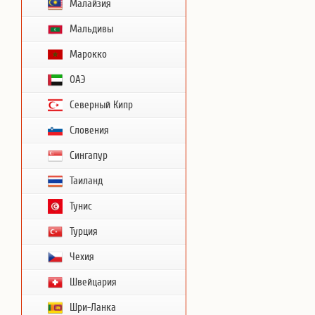
Малайзия
Мальдивы
Марокко
ОАЭ
Северный Кипр
Словения
Сингапур
Таиланд
Тунис
Турция
Чехия
Швейцария
Шри-Ланка