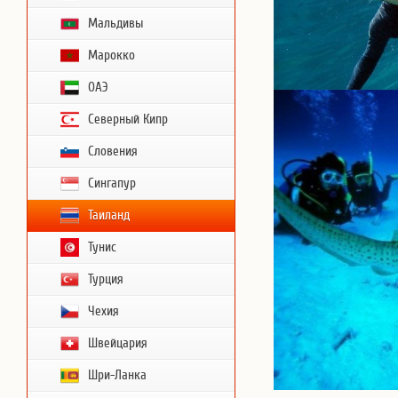
Мальдивы
Марокко
ОАЭ
Северный Кипр
Словения
Сингапур
Таиланд
Тунис
Турция
Чехия
Швейцария
Шри-Ланка