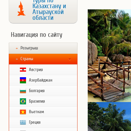
Туры по
Казахстану и
Атырауской
области
Навигация по сайту
Розыгрыш
Страны
Австрия
Азербайджан
Болгария
Бразилия
Вьетнам
Греция