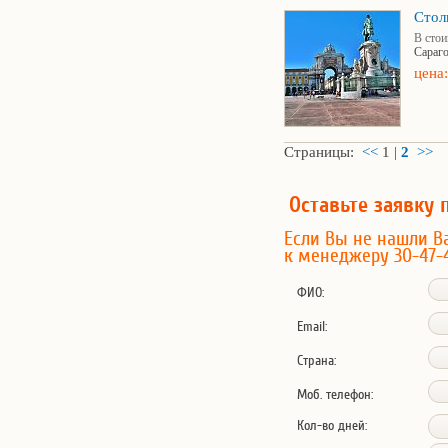
Стол
В стои
Сараг
цена:
Страницы:
<<
1
|
2
>>
Оставьте заявку 
Если Вы не нашли В
к менеджеру 30-47-
ФИО:
Email:
Страна:
Моб. телефон:
Кол-во дней: