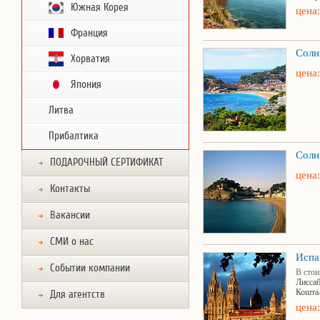
Южная Корея
цена:
Франция
Солн
Хорватия
цена:
Япония
Литва
Прибалтика
Солн
ПОДАРОЧНЫЙ СЕРТИФИКАТ
цена:
Контакты
Вакансии
СМИ о нас
Испа
Событии компании
В стои
Лиссаб
Кошта-
Для агентств
цена: