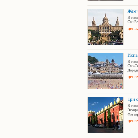
Жемч
В стои
Сан Р
цена:
Испа
В стои
Сан-Се
Дорада
цена:
Три 
В стои
Эскори
Фигей
цена: