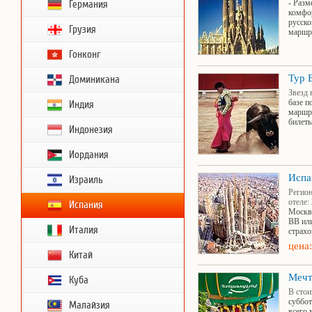
- Разм
Германия
комфор
русско
Грузия
маршр
Гонконг
Тур
Доминикана
Звезд 
базе п
Индия
маршру
билеты
Индонезия
Иордания
Испа
Израиль
Регион
отеле:
Испания
Москва
ВВ или
Италия
страхо
цена
Китай
Мечт
Куба
В стои
суббот
Малайзия
всего 