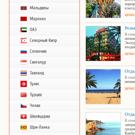
маршру
Мальдивы
класса
цена:
Марокко
Рела
ОАЭ
В стои
питани
Северный Кипр
Экску
входны
Словения
цена:
Сингапур
Отды
Таиланд
В стои
питани
Тунис
цена:
Турция
Чехия
Отды
Швейцария
В стои
завтра
Шри-Ланка
средам
Камбри