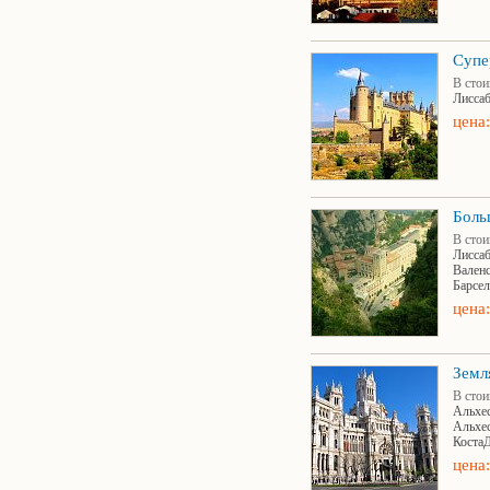
Супе
В стои
Лисса
цена:
Боль
В стои
Лисса
Валенс
Барсел
цена:
Земл
В стои
Альхес
Альхес
КостаД
цена: