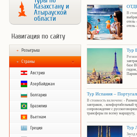
Туры по
Казахстану и
ОТД
Атырауской
В стои
области
выбран
отель 
отель 
Навигация по сайту
Розыгрыш
Тур 
Регион
завтра
Страны
базе В
гидом,
Австрия
Париж
Азербайджан
Тур Испания – Португал
Болгария
В стоимость включено:
- Размещ
завтраков, - комфортабельный т
Бразилия
сопровождение с русскоговорящ
трансферы по всему маршруту,
Вьетнам
Тур
Греция
Звезд 