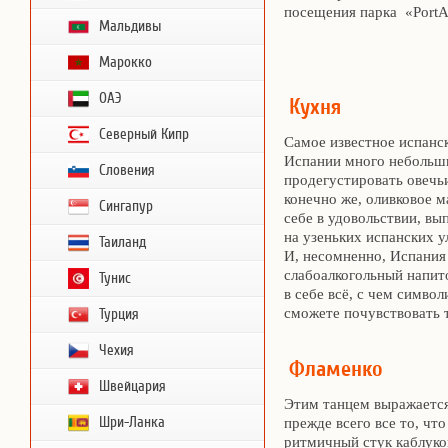
посещения парка «PortAv
Мальдивы
Марокко
ОАЭ
Кухня
Северный Кипр
Самое известное испанск
Испании много небольши
Словения
продегустировать овечь
конечно же, оливковое м
Сингапур
себе в удовольствии, в
на узеньких испанских у
Таиланд
И, несомненно, Испания
слабоалкогольный напито
Тунис
в себе всё, с чем симво
сможете почувствовать т
Турция
Чехия
Фламенко
Швейцария
Этим танцем выражается 
Шри-Ланка
прежде всего все то, чт
ритмичный стук каблуков