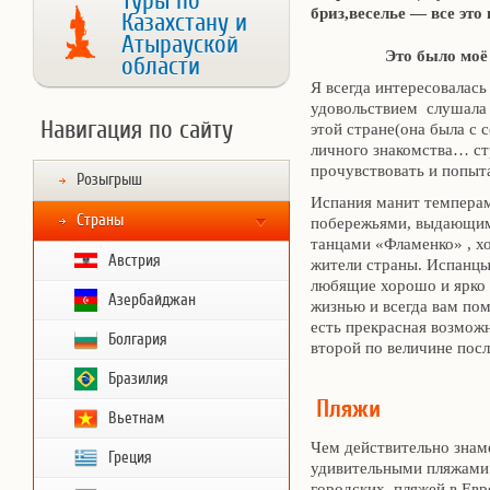
Туры по
бриз,веселье — все это
Казахстану и
Атырауской
Это было моё перв
области
Я всегда интересовалась
удовольствием слушала 
Навигация по сайту
этой стране(она была с 
личного знакомства… ст
прочувствовать и попыт
Розыгрыш
Испания манит темпера
Страны
побережьями, выдающим
танцами «Фламенко» , х
Австрия
жители страны. Испанцы
любящие хорошо и ярко 
Азербайджан
жизнью и всегда вам пом
есть прекрасная возможн
Болгария
второй по величине пос
Бразилия
Пляжи
Вьетнам
Чем действительно знаме
Греция
удивительными пляжами!
городских пляжей в Евр