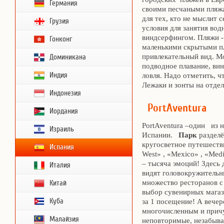
Германия
своими песчаными пляжа
для тех, кто не мыслит 
Грузия
условия для занятия во
виндсерфингом. Пляжи -
Гонконг
маленькими скрытыми п
привлекательный вид. М
Доминикана
подводное плавание, ви
Индия
ловля. Надо отметить, ч
Лежаки и зонты на отдел
Индонезия
PortAventura
Иордания
PortAventura –один из 
Израиль
Испании.
Парк
разделё
кругосветное путешестви
Испания
West» , «Mexico» , «Med
– тысяча эмоций! Здесь 
Италия
видят головокружительны
множество ресторанов с
Китай
выбор сувенирных магаз
Куба
за 1 посещение! А вечер
многочисленным и причу
Малайзия
неповторимые, незабыва