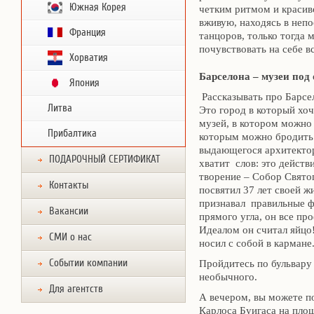
Южная Корея
четким ритмом и красив
вживую, находясь в неп
Франция
танцоров, только тогда 
почувствовать на себе в
Хорватия
Барселона – музеи под
Япония
Рассказывать про Барсел
Литва
Это город в который хоч
музей, в котором можно
Прибалтика
которым можно бродить 
выдающегося архитектор
ПОДАРОЧНЫЙ СЕРТИФИКАТ
хватит слов: это действ
творение – Собор Свято
Контакты
посвятил 37 лет своей 
признавал правильные ф
Вакансии
прямого угла, он все пр
Идеалом он считал яйцо!
СМИ о нас
носил с собой в кармане
Событии компании
Пройдитесь по бульвару 
необычного.
Для агентств
А вечером, вы можете 
Карлоса Буигаса на площ